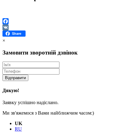
Facebook
VK
Share
×
Замовити зворотній дзвінок
Відправити
Дякую!
Заявку успішно надіслано.
Ми зв'яжемося з Вами найближчим часом:)
UK
RU