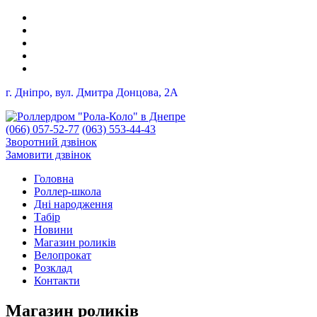
г. Дніпро, вул. Дмитра Донцова, 2A
(066) 057-52-77
(063) 553-44-43
Зворотний дзвінок
Замовити дзвінок
Головна
Роллер-школа
Дні народження
Табір
Новини
Магазин роликів
Велопрокат
Розклад
Контакти
Магазин роликів