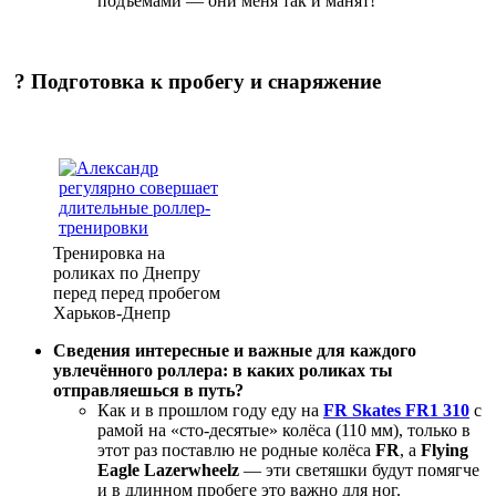
подъёмами — они меня так и манят!
?
Подготовка к пробегу и снаряжение
Тренировка на
роликах по Днепру
перед перед пробегом
Харьков-Днепр
Сведения интересные и важные для каждого
увлечённого роллера: в каких роликах ты
отправляешься в путь?
Как и в прошлом году еду на
FR Skates FR1 310
с
рамой на «сто-десятые» колёса (110 мм), только в
этот раз поставлю не родные колёса
FR
, а
Flying
Eagle Lazerwheelz
— эти светяшки будут помягче
и в длинном пробеге это важно для ног.