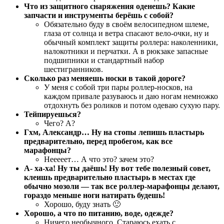
Что из защитного снаряжения оденешь? Какие
запчасти и инструменты берёшь с собой?
Обязательно буду в своём велосипедном шлеме,
глаза от солнца и ветра спасают вело-очки, ну и
обычный комплект защиты роллера: наколенники,
налокотники и перчатки. А в рюкзаке запасные
подшипники и стандартный набор
шестигранников.
Сколько раз меняешь носки в такой дороге?
У меня с собой три пары роллер-носков, на
каждом привале разуваюсь и даю ногам немножко
отдохнуть без роликов и потом одеваю сухую пару.
Тейпируешься?
Чего? А?
Гхм, Александр… Ну на стопы лепишь пластырь
предварительно, перед пробегом, как все
марафонцы?
Нееееет… А что это? зачем это?
А- ха-ха! Ну ты даёшь! Ну вот тебе полезный совет,
клеишь предварительно пластырь в меcтах где
обычно мозоли — так все роллер-марафонцы делают,
гораздо меньше ноги натирать будешь!
Хорошо, буду знать 🙂
Хорошо, а что по питанию, воде, одежде?
Ничего необычного. Стараюсь ехать с