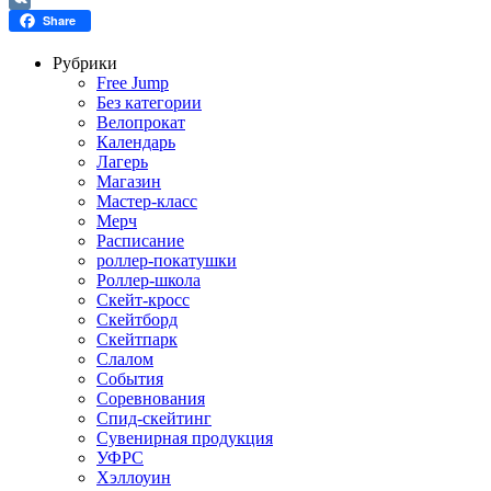
VK
Share
Рубрики
Free Jump
Без категории
Велопрокат
Календарь
Лагерь
Магазин
Мастер-класс
Мерч
Расписание
роллер-покатушки
Роллер-школа
Скейт-кросс
Скейтборд
Скейтпарк
Слалом
События
Соревнования
Спид-скейтинг
Сувенирная продукция
УФРС
Хэллоуин