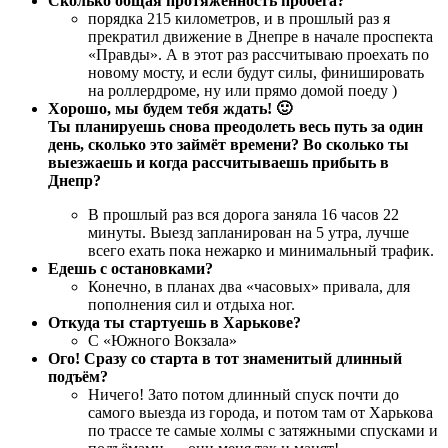
Сколько общая протяжённость пробега?
порядка 215 километров, и в прошлый раз я
прекратил движение в Днепре в начале проспекта
«Правды». А в этот раз рассчитываю проехать по
новому мосту, и если будут силы, финишировать
на роллердроме, ну или прямо домой поеду )
Хорошо, мы будем тебя ждать! 🙂
Ты планируешь снова преодолеть весь путь за один
день, сколько это займёт времени? Во сколько ты
выезжаешь и когда рассчитываешь прибыть в
Днепр?
В прошлый раз вся дорога заняла 16 часов 22
минуты. Выезд запланирован на 5 утра, лучше
всего ехать пока нежарко и минимальный трафик.
Едешь с остановками?
Конечно, в планах два «часовых» привала, для
пополнения сил и отдыха ног.
Откуда ты стартуешь в Харькове?
С «Южного Вокзала»
Ого! Сразу со старта в тот знаменитый длинный
подъём?
Ничего! Зато потом длинный спуск почти до
самого выезда из города, и потом там от Харькова
по трассе те самые холмы с затяжными спусками и