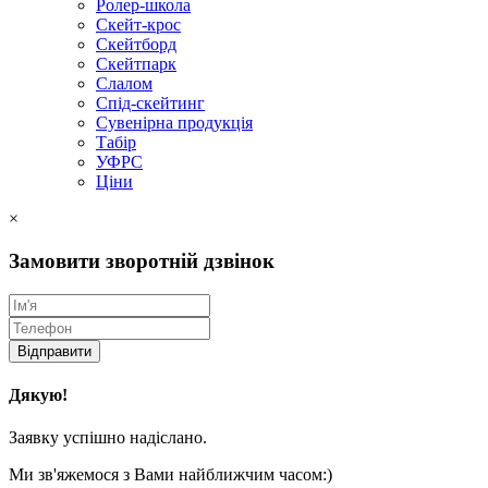
Ролер-школа
Скейт-крос
Скейтборд
Скейтпарк
Слалом
Спід-скейтинг
Сувенірна продукція
Табір
УФРС
Ціни
×
Замовити зворотній дзвінок
Відправити
Дякую!
Заявку успішно надіслано.
Ми зв'яжемося з Вами найближчим часом:)