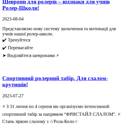
Шеврони для ролерів – відзнаки для учнів
Ролер-Школи!
2023-08-04
Представляємо нову систему заохочення та мотивації для
учнів нашої ролер-школи.
✔️ Тренуйтеся
✔️ Перемагайте
➤ Виділяйтеся шевронами ⚡
Спортивний ролерний табір. Для слалом-
крутишів!
2023-07-27
⚡ З 31 липня по 4 серпня ми організуємо інтенсивний
спортивний табір за напрямом “ФРИСТАЙЛ СЛАЛОМ”. ⭐
Стань зіркою слалому з ☆Рола-Коло☆