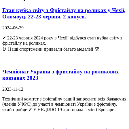
Етап кубка світу з Фрістайлу на роликах у Чехії,
Оломоуц, 22-23 червня. 2 конуси.
2024-06-29
✔ 22-23 червня 2024 року в Чехії, відбувся етап кубка світу з
фрістайлу на роликах.
🤘 Наші спортсмени привезли багато медалей 🏆
Чемпіонат України з фристайлу на роликових
ковзанах 2023
2023-11-12
Технічний комітет з фрістайлу радий запросити всіх бажаючих
(членів УФРС) до участі в чемпіонаті України з фрістайлу,
який пройде ✔ У НЕДІЛЮ 19 листопада в місті Бровари.