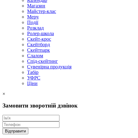
Календар
Магазин
Майстер-клас
Мерч
Події
Розклад
Ролер-школа
Скейт-крос
Скейтборд
Скейтпарк
Слалом
Спід-скейтинг
Сувенірна продукція
Табір
УФРС
Ціни
×
Замовити зворотній дзвінок
Відправити