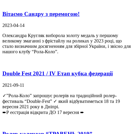
Вітаємо Сандру з перемогою!
2023-04-14
Олександра Кругляк виборола золоту медаль у першому
великому змаганні з фрістайлу на роликах у 2023 році, що
стало визначним досягненням для збірної України, і звісно для
нашого клубу “Рола-Коло”.
Double Fest 2021 / IV Етап кубка федерації
2021-09-11
✓”Рола-Коло” запрошує ролерів на традиційний ролер-
фестиваль “Double-Fest” ✓ який відбуватиметься 18 та 19
вересня 2021 року в Дніпрі.
➨Р еєстрація відкрита ДО 17 вересня ➨
Ролер-календар “ТРАВЕНЬ 2019”