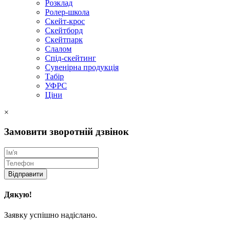
Розклад
Ролер-школа
Скейт-крос
Скейтборд
Скейтпарк
Слалом
Спід-скейтинг
Сувенірна продукція
Табір
УФРС
Ціни
×
Замовити зворотній дзвінок
Відправити
Дякую!
Заявку успішно надіслано.