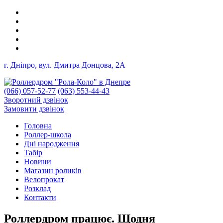
г. Дніпро, вул. Дмитра Донцова, 2A
(066) 057-52-77
(063) 553-44-43
Зворотний дзвінок
Замовити дзвінок
Головна
Роллер-школа
Дні народження
Табір
Новини
Магазин роликів
Велопрокат
Розклад
Контакти
Роллердром працює. Щодня