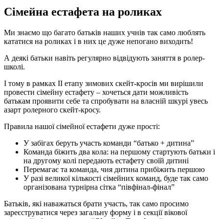
Сімейна естафета на роликах
Ми знаємо що багато батьків наших учнів так само люблять
кататися на роликах і в них це дуже непогано виходить!
А деякі батьки навіть регулярно відвідують заняття в ролер-
школі.
І тому в рамках II етапу зимових скейт-кросів ми вирішили
провести сімейну естафету – хочеться дати можливість
батькам проявити себе та спробувати на власній шкурі увесь
азарт ролерного скейт-кросу.
Правила нашої сімейної естафети дуже прості:
У забігах беруть участь команди “батько + дитина”
Команда біжить два кола: на першому стартують батьки і
на другому колі передають естафету своїй дитині
Перемагає та команда, чия дитина прибіжить першою
У разі великої кількості сімейних команд, буде так само
організована турнірна сітка “півфінал-фінал”
Батьків, які наважаться брати участь, так само просимо
зареєструватися через загальну форму і в секції вікової