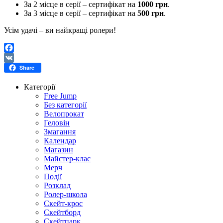
За 2 місце в серії – сертифікат на
1000 грн
.
За 3 місце в серії – сертифікат на
500 грн
.
Усім удачі – ви найкращі ролери!
Facebook
VK
Share
Категорії
Free Jump
Без категорії
Велопрокат
Геловін
Змагання
Календар
Магазин
Майстер-клас
Мерч
Події
Розклад
Ролер-школа
Скейт-крос
Скейтборд
Скейтпарк