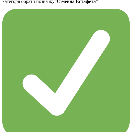
категорії обрати позначку
“Сімейна Естафета
“