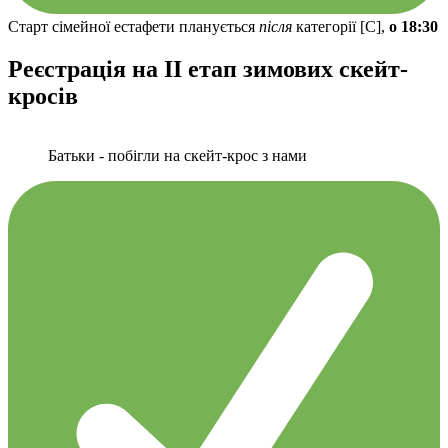
Старт сімейної естафети планується
після
категорії [C],
о 18:30
Реєстрація на II етап зимових скейт-
кросів
Батьки - побігли на скейт-крос з нами