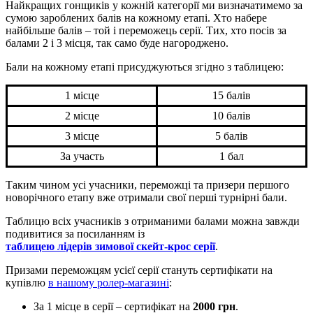
Найкращих гонщиків у кожній категорії ми визначатимемо за
сумою зароблених балів на кожному етапі. Хто набере
найбільше балів – той і переможець серії. Тих, хто посів за
балами 2 і 3 місця, так само буде нагороджено.
Бали на кожному етапі присуджуються згідно з таблицею:
1 місце
15 балів
2 місце
10 балів
3 місце
5 балів
За участь
1 бал
Таким чином усі учасники, переможці та призери першого
новорічного етапу вже отримали свої перші турнірні бали.
Таблицю всіх учасників з отриманими балами можна завжди
подивитися за посиланням із
таблицею лідерів зимової скейт-крос серії
.
Призами переможцям усієї серії стануть сертифікати на
купівлю
в нашому ролер-магазині
:
За 1 місце в серії – сертифікат на
2000 грн
.