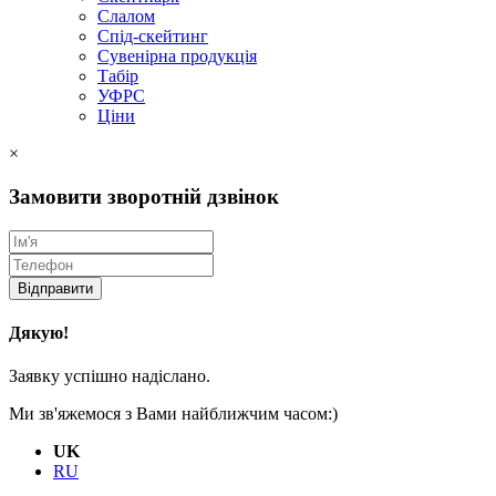
Слалом
Спід-скейтинг
Сувенірна продукція
Табір
УФРС
Ціни
×
Замовити зворотній дзвінок
Відправити
Дякую!
Заявку успішно надіслано.
Ми зв'яжемося з Вами найближчим часом:)
UK
RU