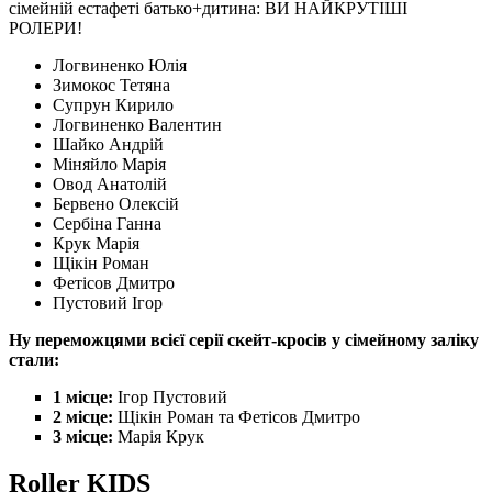
сімейній естафеті батько+дитина: ВИ НАЙКРУТІШІ
РОЛЕРИ!
Логвиненко Юлія
Зимокос Тетяна
Супрун Кирило
Логвиненко Валентин
Шайко Андрій
Міняйло Марія
Овод Анатолій
Бервено Олексій
Сербіна Ганна
Крук Марія
Щікін Роман
Фетісов Дмитро
Пустовий Ігор
Ну переможцями всієї серії скейт-кросів у сімейному заліку
стали:
1 місце:
Ігор Пустовий
2 місце:
Щікін Роман та Фетісов Дмитро
3 місце:
Марія Крук
Roller KIDS