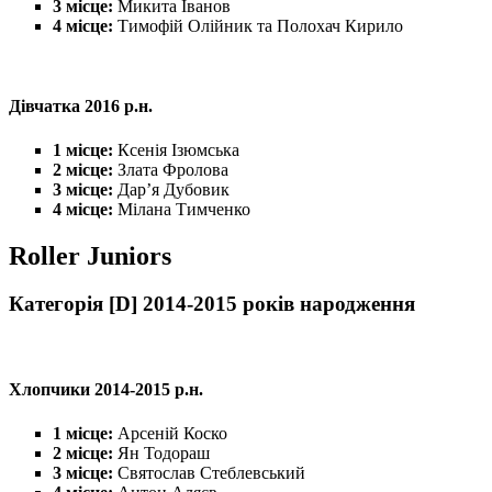
3 місце:
Микита Іванов
4 місце:
Тимофій Олійник та Полохач Кирило
Дівчатка 2016 р.н.
1 місце:
Ксенія Ізюмська
2 місце:
Злата Фролова
3 місце:
Дар’я Дубовик
4 місце:
Мілана Тимченко
Roller Juniors
Категорія [D] 2014-2015 років народження
Хлопчики 2014-2015 р.н.
1 місце:
Арсеній Коско
2 місце:
Ян Тодораш
3 місце:
Святослав Стеблевський