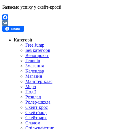
Бажаємо успіху у скейт-кросі!
Facebook
VK
Share
Категорії
Free Jump
Без категорії
Велопрокат
Геловін
Змагання
Календар
Магазин
Майстер-клас
Мерч
Події
Розклад
Ролер-школа
Скейт-крос
Скейтборд
Скейтпарк
Слалом
Спід-скейтинг