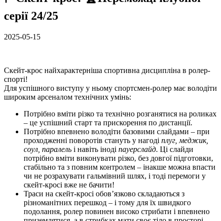
серії 24/25
2025-05-15
Скейт-крос найхарактерніша спортивна дисципліна в ролер-
спорті!
Для успішного виступу у ньому спортсмен-ролер має володіти
широким арсеналом технічних умінь:
Потрібно вміти різко та технічно розганятися на роликах
– це успішний старт та прискорення по дистанції.
Потрібно впевнено володіти базовими слайдами – при
проходженні поворотів стануть у нагоді
плуг, меджик,
соул, паралель
і навіть іноді
пауерслайд
. Ці слайди
потрібно вміти виконувати різко, без довгої підготовки,
стабільно та з повним контролем – інакше можна впасти
чи не розрахувати гальмівний шлях, і тоді перемоги у
скейт-кросі вже не бачити!
Траси на скейт-кросі обов’язково складаються з
різноманітних перешкод – і тому для їх швидкого
подолання, ролер повинен високо стрибати і впевнено
приземлятися, а в стрибках мати своє тіло в просторі,