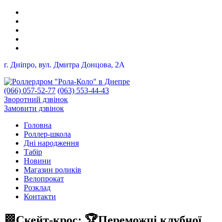
г. Дніпро, вул. Дмитра Донцова, 2A
(066) 057-52-77
(063) 553-44-43
Зворотний дзвінок
Замовити дзвінок
Головна
Роллер-школа
Дні народження
Табір
Новини
Магазин роликів
Велопрокат
Розклад
Контакти
🏁Скейт-крос: 🏆Переможці клубної