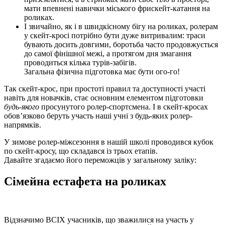
мати впевнені навички міського фрискейт-катання на
роликах.
І звичайно, як і в швидкісному бігу на роликах, ролерам
у скейт-кросі потрібно бути дуже витривалим: траси
бувають досить довгими, боротьба часто продовжується
до самої фінішної межі, а протягом дня змагання
проводиться кілька турів-забігів.
Загальна фізична підготовка має бути ого-го!
Так скейт-крос, при простоті правил та доступності участі
навіть для новачків, стає основним елементом підготовки
будь-якого
просунутого ролер-спортсмена. І в скейт-кросах
обов’язково беруть участь наші учні з будь-яких ролер-
напрямків.
У зимове ролер-міжсезоння в нашій школі проводився кубок
по скейт-кросу, що складався із трьох етапів.
Давайте згадаємо його переможців у загальному заліку:
Сімейна естафета на роликах
Відзначимо ВСІХ учасників, що зважилися на участь у