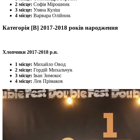
2 місце:
Софія Мірошник
3 місце:
Уляна Куліш
4 місце:
Варвара Олійник
Категорія [B] 2017-2018 років народження
Хлопчики 2017-2018 р.н.
1 місце:
Михайло Овод
2 місце:
Гордій Михальчук
3 місце:
Іван Зимокос
4 місце:
Лев Прімаков