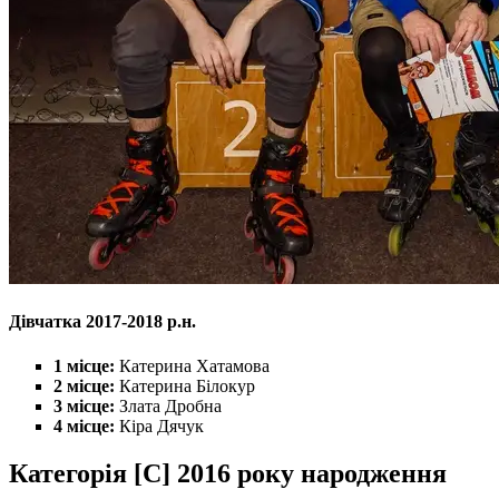
Дівчатка 2017-2018 р.н.
1 місце:
Катерина Хатамова
2 місце:
Катерина Білокур
3 місце:
Злата Дробна
4 місце:
Кіра Дячук
Категорія [C] 2016 року народження