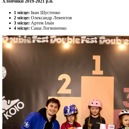
Хлопчики 2019-2021 р.н.
1 місце:
Іван Шустенко
2 місце:
Олександр Левентов
3 місце:
Артем Ільїн
4 місце:
Саша Логвиненко