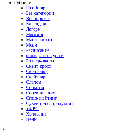
Рубрики
Free Jump
Без категории
Велопрокат
Календарь
Лагерь
Магазин
Мастер-класс
Мерч
Расписание
роллер-покатушки
Роллер-школа
Скейт-кросс
Скейтборд
Скейтпарк
Слалом
События
Соревнования
Спид-скейтинг
Сувенирная продукция
УФРС
Хэллоуин
Цены
×