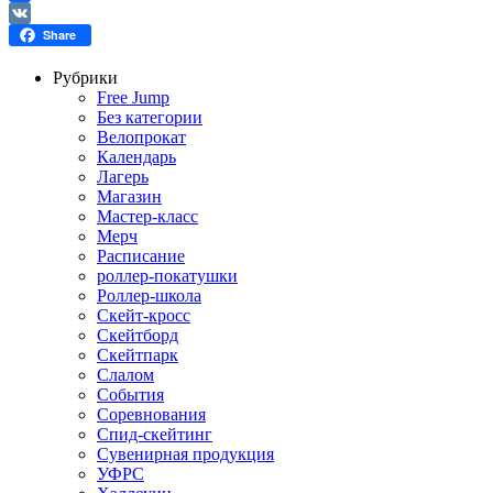
Facebook
VK
Share
Рубрики
Free Jump
Без категории
Велопрокат
Календарь
Лагерь
Магазин
Мастер-класс
Мерч
Расписание
роллер-покатушки
Роллер-школа
Скейт-кросс
Скейтборд
Скейтпарк
Слалом
События
Соревнования
Спид-скейтинг
Сувенирная продукция
УФРС