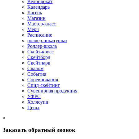
Велопрокат
Календарь
Лагерь
Магазин
Мастер-класс
Мерч
Расписание
роллер-покатушки
Роллер-школа
Скейт-кросс
Скейтборд
Скейтпарк
Слалом
События
Соревнования
Спид-скейтинг
Сувенирная продукция
УФРС
Хэллоуин
Цены
×
Заказать обратный звонок