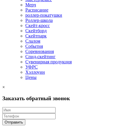
Мерч
Расписание
роллер-покатушки
Роллер-школа
Скейт-кросс
Скейтборд
Скейтпарк
Слалом
События
Соревнования
Спид-скейтинг
Сувенирная продукция
УФРС
Хэллоуин
Цены
×
Заказать обратный звонок
Отправить