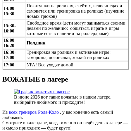
Покатушки на роликах, скейтах, велосипедах и
14:00-
самокатах или тренировка на роликах (изучение
15:30
новых трюков)
Свободное время (дети могут заниматься своими
15:30-
делами по желанию: общаться, играть в игры
16:00
которые есть в наличии на роллердроме)
16:00-
Полдник
16:20
16:30-
Тренировка на роликах и активные игры:
17:00
заморозка, догонялки, хоккей на роликах
17:00
УРА! Все уходят домой
ВОЖАТЫЕ в лагере
В июне 2026 вот такие вожатые в нашем лагере,
выбирайте любимого и приходите!
Из
всех тренеров Рола-Коло
, у вас конечно есть самый
любимый.
Смотрите в календаре, когда именно он ведёт день в лагере —
и смело приходите — будет круто!