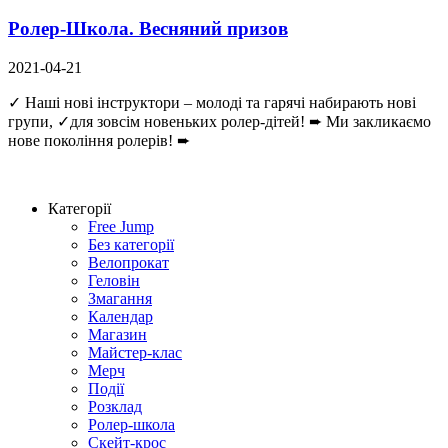
Ролер-Школа. Весняний призов
2021-04-21
✓ Наші нові інструктори – молоді та гарячі набирають нові
групи, ✓для зовсім новеньких ролер-дітей! ➨ Ми закликаємо
нове покоління ролерів! ➨
Категорії
Free Jump
Без категорії
Велопрокат
Геловін
Змагання
Календар
Магазин
Майстер-клас
Мерч
Події
Розклад
Ролер-школа
Скейт-крос