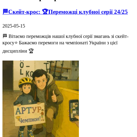
🏁Скейт-крос: 🏆Переможці клубної серії 24/25
2025-05-15
🏁 Вітаємо переможців нашої клубної серії змагань зі скейт-
кросу⭐ Бажаємо перемоги на чемпіонаті України з цієї
дисципліни 🏆