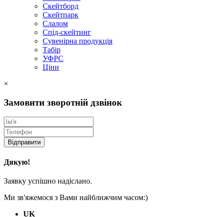
Скейтборд
Скейтпарк
Слалом
Спід-скейтинг
Сувенірна продукція
Табір
УФРС
Ціни
×
Замовити зворотній дзвінок
Відправити
Дякую!
Заявку успішно надіслано.
Ми зв'яжемося з Вами найближчим часом:)
UK